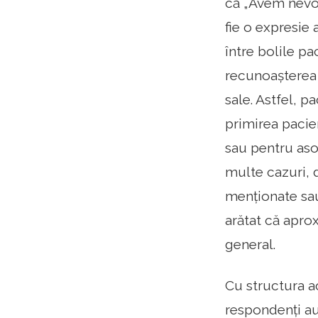
că „Avem nevoi
fie o expresie
între bolile pa
recunoașterea 
sale. Astfel, p
primirea pacie
sau pentru aso
multe cazuri, 
menționate sau
arătat că aprox
general.
Cu structura a
respondenți au