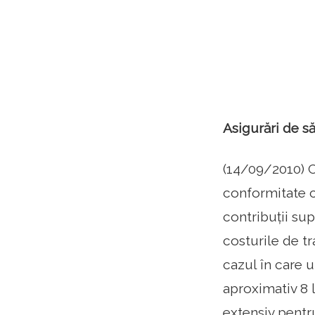
Asigurări de să
(14/09/2010) Co
conformitate c
contribuții sup
costurile de t
cazul în care u
aproximativ 8 l
extensiv pentru