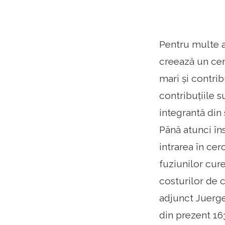
Pentru multe a
creează un cer
mari și contrib
contribuțiile 
integrantă din 
Până atunci îns
intrarea în cer
fuziunilor cur
costurilor de c
adjunct Juerge
din prezent 163