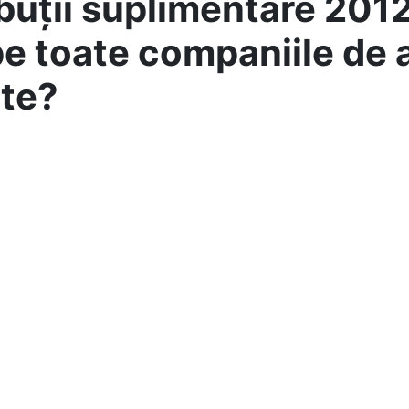
buții suplimentare 201
e toate companiile de a
te?