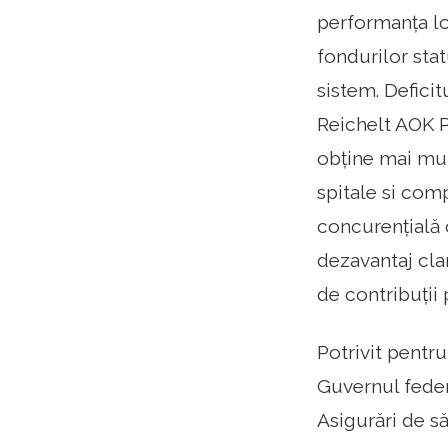
performanța lo
fondurilor stat
sistem. Deficit
Reichelt AOK Pr
obține mai mul
spitale si com
concurențială 
dezavantaj cla
de contribuții 
Potrivit pentru
Guvernul feder
Asigurări de să