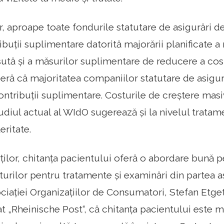
r, aproape toate fondurile statutare de asigurări d
ibuții suplimentare datorită majorării planificate a 
 sută și a măsurilor suplimentare de reducere a costu
deră că majoritatea companiilor statutare de asigur
ontribuții suplimentare. Costurile de creștere masi
tudiul actual al WIdO sugerează și la nivelul tratame
eritate.
rților, chitanța pacientului oferă o abordare bună 
turilor pentru tratamente și examinări din partea as
ciației Organizațiilor de Consumatori, Stefan Etget
at „Rheinische Post“, că chitanța pacientului este 