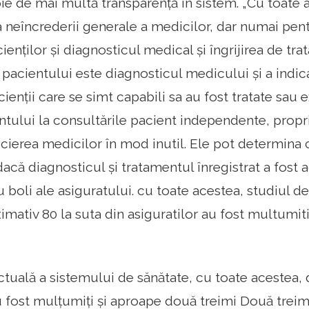
e de mai multă transparență în sistem. „Cu toate a
 a neîncrederii generale a medicilor, dar numai pe
cienților și diagnosticul medical și îngrijirea de tra
pacientului este diagnosticul medicului și a indica
acienții care se simt capabili sa au fost tratate sa
ntului la consultările pacient independente, propr
cierea medicilor în mod inutil. Ele pot determina c
dacă diagnosticul și tratamentul înregistrat a fost
 boli ale asiguratului. cu toate acestea, studiul 
imativ 80 la suta din asiguratilor au fost multumiti
ctuală a sistemului de sănătate, cu toate acestea, d
 fost mulțumiți și aproape două treimi Două treimi c