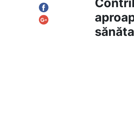
Contri
aproap
sănăta