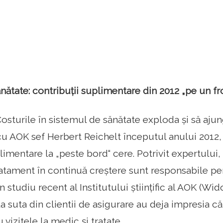
nătate: contribuții suplimentare din 2012 „pe un fro
sturile în sistemul de sănătate exploda și să ajung
u AOK sef Herbert Reichelt începutul anului 2012,
limentare la „peste bord“ cere. Potrivit expertului,
ratament în continuă creștere sunt responsabile pent
n studiu recent al Institutului științific al AOK (Wid
a suta din clientii de asigurare au deja impresia că
 vizitele la medic și tratate.