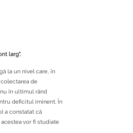
nt larg“.
ă la un nivel care, în
 colectarea de
 nu în ultimul rând
ru deficitul iminent. În
o) a constatat că
 acestea vor fi studiate