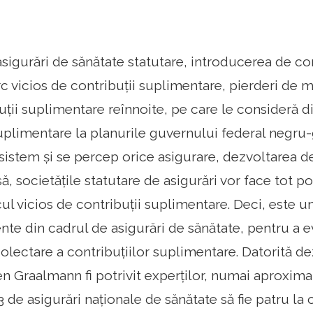
sigurări de sănătate statutare, introducerea de co
c vicios de contribuții suplimentare, pierderi de m
uții suplimentare reînnoite, pe care le consideră di
suplimentare la planurile guvernului federal negru
sistem și se percep orice asigurare, dezvoltarea des
ă, societățile statutare de asigurări vor face tot po
cul vicios de contribuții suplimentare. Deci, este u
ente din cadrul de asigurări de sănătate, pentru a e
olectare a contribuțiilor suplimentare. Datorită de
n Graalmann fi potrivit experților, numai aproxima
 de asigurări naționale de sănătate să fie patru la c