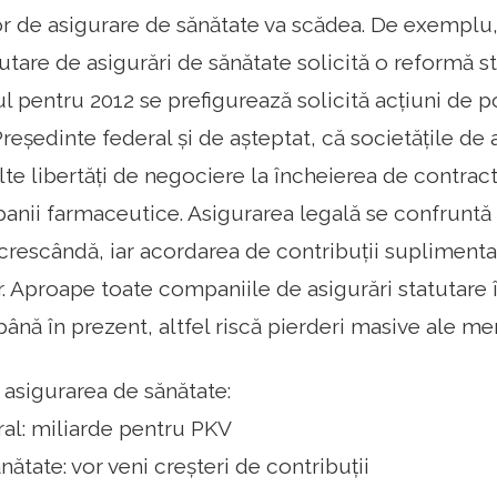
r de asigurare de sănătate va scădea. De exemplu,
utare de asigurări de sănătate solicită o reformă st
ul pentru 2012 se prefigurează solicită acțiuni de p
eședinte federal și de așteptat, că societățile de 
te libertăți de negociere la încheierea de contract
panii farmaceutice. Asigurarea legală se confruntă
crescândă, iar acordarea de contribuții suplimenta
r. Aproape toate companiile de asigurări statutare î
până în prezent, altfel riscă pierderi masive ale me
 asigurarea de sănătate:
al: miliarde pentru PKV
nătate: vor veni creșteri de contribuții