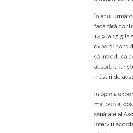
În anul următo
facă fără contr
14,9 la 15,5 la
experții consi
să introducă c
absorbit, iar s
măsuri de aust
În opinia expe
mai bun al cos
sănătate al Aso
interviu acord