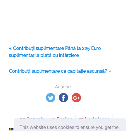
« Contribuții suplimentare Până la 225 Euro
suplimentar la plată cu întârziere
Contribuții suplimentare ca capitație ascunsă? »
Acțiune:
Français
English
Nederlands
This website uses cookies to ensure you get the
Svenska
Norsk
Italiano
Português