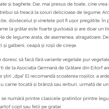
late și baghete. Dar, mai presus de toate, cine vrea 
r trebui să treacă la soiuri delicioase de legume. A
ile, dovlecelul și vinetele pot fi ușor pregătite. În 
rne la grătar este foarte gustoasă și are doar un t
le de legume arata, de asemenea, atragatoare. De 
zi și galbeni, ceapă și roșii de cireșe.
 doresc să facă fără variante vegetale pur vegetale 
i de la Asociația Germană de Grătare din Eitorf ar
 știri „dpa“ El recomandă scoaterea roșiilor, a ardei
 carne tocată și brânză sau ierburi, urmată de un 
i se numără printre clasicele gratinilor printre legum
rtof copt sau felii pe gratar.