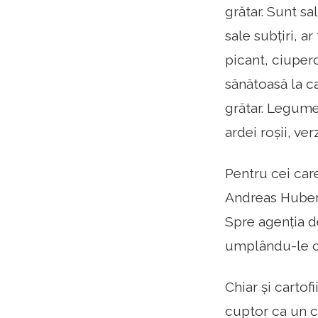
grătar. Sunt sa
sale subțiri, a
picant, ciuperc
sănătoasă la ca
grătar. Legume
ardei roșii, ver
Pentru cei care
Andreas Hubert
Spre agenția de
umplându-le cu
Chiar și cartofi
cuptor ca un ca