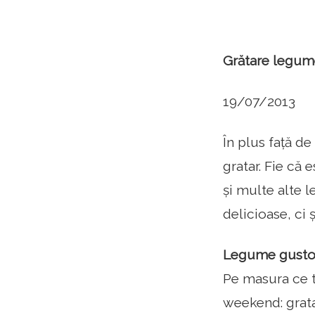
Grătare legume
19/07/2013
În plus față d
gratar. Fie că
și multe alte 
delicioase, ci 
Legume gustoa
Pe masura ce t
weekend: gratar