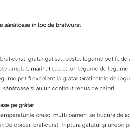
 sănătoase în loc de bratwurst
e bratwurst, gratar gât sau pește, legume pot fi, d
 este umplut, marinat sau ca un legume de legume - 
legume pot fi excelent la grătar. Gratinatele de le
și sănătoase și au un conținut redus de calorii.
se pe grătar
emperaturile cresc, multi oameni se bucura de acti
. De obicei, bratwurst, friptura gâtului și uneori 