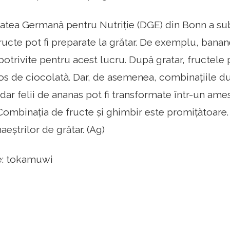
atea Germană pentru Nutriție (DGE) din Bonn a su
fructe pot fi preparate la grătar. De exemplu, bana
otrivite pentru acest lucru. După gratar, fructele p
s de ciocolată. Dar, de asemenea, combinațiile dul
dar felii de ananas pot fi transformate într-un ame
. Combinația de fructe și ghimbir este promițătoare.
aeștrilor de grătar. (Ag)
te: tokamuwi