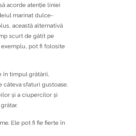
să acorde atenție liniei
rdeiul marinat dulce-
plus, această alternativă
imp scurt de gătit pe
exemplu, pot fi folosite
în timpul grătării,
e câteva sfaturi gustoase.
lor și a ciupercilor și
grătar.
e. Ele pot fi fie fierte în