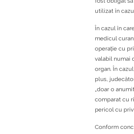
fost obligat s
utilizat în caz
În cazul în care
medicul curant
operație cu pri
valabil numai 
organ. În cazul
plus, judecător
„doar o anumită
comparat cu ris
pericol cu ​​pri
Conform conclu