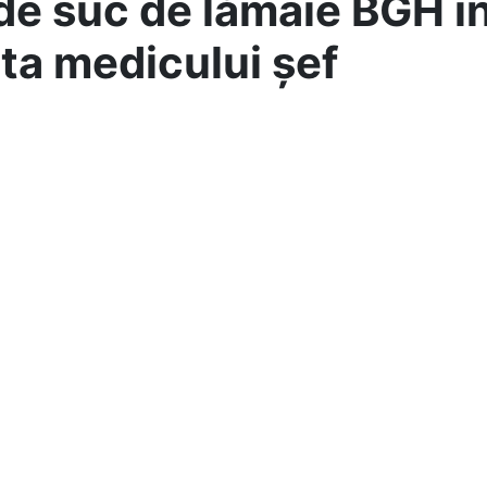
de suc de lămâie BGH i
ta medicului șef