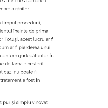
aie a fost de asemenea
care a rănilor.
în timpul procedurii,
ientul înainte de prima
. Totuși, acest lucru ar fi
cum ar fi pierderea unui
 conform judecătorilor. În
uc de lamaie nesteril
t caz, nu poate fi
-tratament a fost în
t pur și simplu vinovat