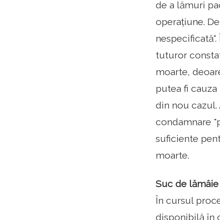
de a lămuri pac
operațiune. De
nespecificată“
tuturor consta
moarte, deoarec
putea fi cauza
din nou cazul.
condamnare "pe
suficiente pen
moarte.
Suc de lămâie 
În cursul proce
disponibilă în