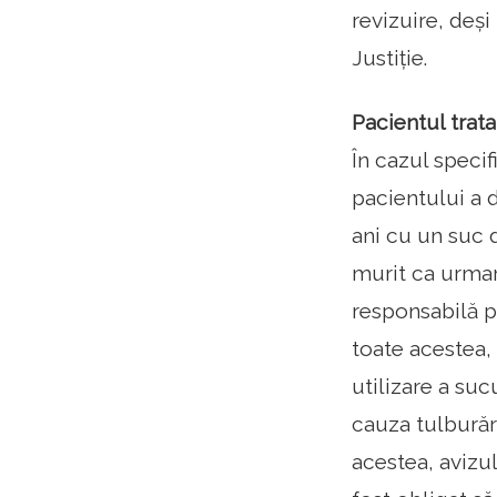
revizuire, deși
Justiție.
Pacientul trat
În cazul specif
pacientului a d
ani cu un suc 
murit ca urmare
responsabilă p
toate acestea,
utilizare a suc
cauza tulburăr
acestea, avizu