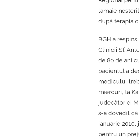
Regional pentr
lamaie nesteri
după terapia c
BGH a respins 
Clinicii Sf. An
de 80 de ani c
pacientul a dec
medicului treb
miercuri, la Ka
judecătoriei M
s-a dovedit că
ianuarie 2010,
pentru un prej