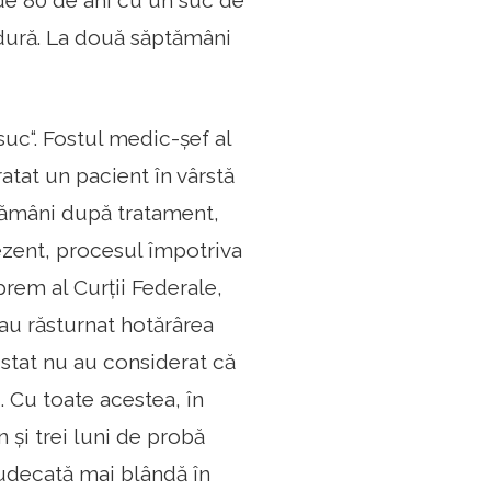
 de 80 de ani cu un suc de
edură. La două săptămâni
uc“. Fostul medic-șef al
atat un pacient în vârstă
tămâni după tratament,
rezent, procesul împotriva
rem al Curții Federale,
 au răsturnat hotărârea
stat nu au considerat că
. Cu toate acestea, în
 și trei luni de probă
udecată mai blândă în