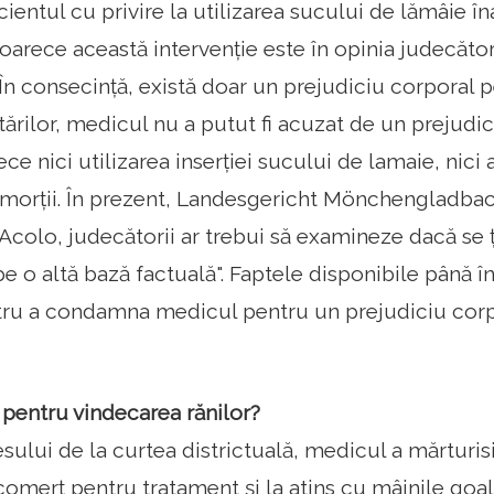
ientul cu privire la utilizarea sucului de lămâie î
oarece această intervenție este în opinia judecăt
. În consecință, există doar un prejudiciu corporal
tărilor, medicul nu a putut fi acuzat de un prejudic
e nici utilizarea inserției sucului de lamaie, nici
 morții. În prezent, Landesgericht Mönchengladba
 Acolo, judecătorii ar trebui să examineze dacă se
 o altă bază factuală". Faptele disponibile până î
tru a condamna medicul pentru un prejudiciu corp
pentru vindecarea rănilor?
sului de la curtea districtuală, medicul a mărturisi
 comerț pentru tratament și la atins cu mâinile goal