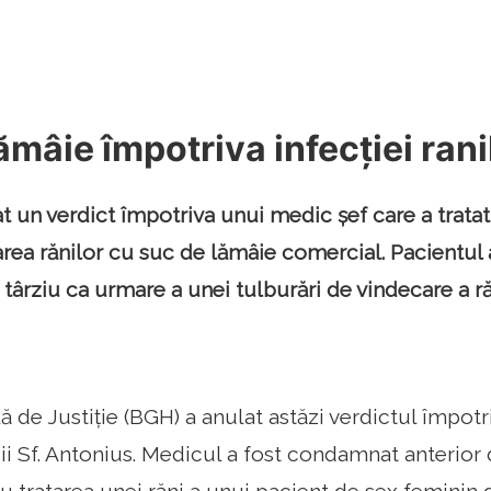
ămâie împotriva infecției rani
t un verdict împotriva unui medic șef care a tratat
rea rănilor cu suc de lămâie comercial. Pacientul
târziu ca urmare a unei tulburări de vindecare a ră
ă de Justiție (BGH) a anulat astăzi verdictul împot
cii Sf. Antonius. Medicul a fost condamnat anterior