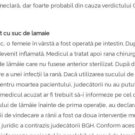
 neclară, dar foarte probabil din cauza verdictului 
at cu suc de lamaie
ic, o femeie în vârstă a fost operată pe intestin. D
evenit inflamată. Medicul a tratat apoi rana chirur
de lămâie care nu fusese anterior sterilizat. După
 a unei infecții la rană. Dacă utilizarea sucului de
entru moartea pacientului, judecătorii nu au putu
 medicul acuzat ar fi trebuit să-i informeze pe cel
ului de lămâie înainte de prima operație, au declara
ii de vindecare a rănii a fost oa doua intervenție m
l juridic a contrazis judecătorii BGH. Conform aces