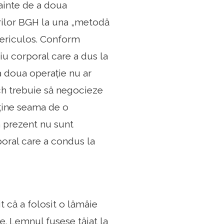
nainte de a doua
orilor BGH la una „metodă
 periculos. Conform
iu corporal care a dus la
 a doua operație nu ar
ch trebuie să negocieze
 ține seama de o
n prezent nu sunt
oral care a condus la
t că a folosit o lămâie
e. Lemnul fusese tăiat la