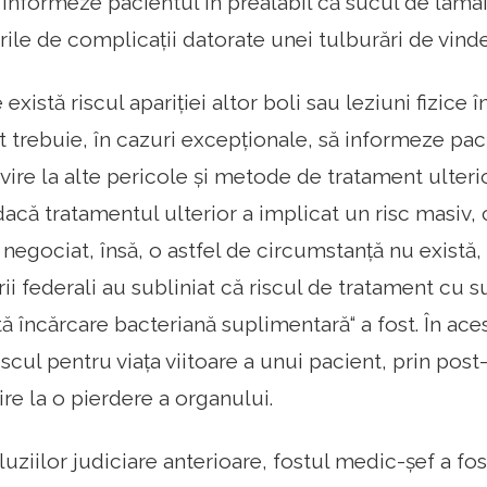
ă informeze pacientul în prealabil că sucul de lam
urile de complicații datorate unei tulburări de vinde
 există riscul apariției altor boli sau leziuni fizice 
 trebuie, în cazuri excepționale, să informeze pac
vire la alte pericole și metode de tratament ulterior
dacă tratamentul ulterior a implicat un risc masiv, 
 negociat, însă, o astfel de circumstanță nu există,
ii federali au subliniat că riscul de tratament cu s
 încărcare bacteriană suplimentară“ a fost. În aces
cul pentru viața viitoare a unui pacient, prin post
vire la o pierdere a organului.
ziilor judiciare anterioare, fostul medic-șef a fos