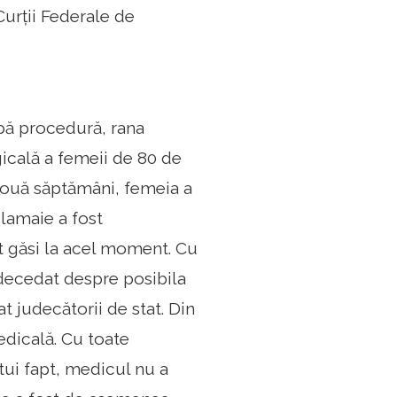
Curții Federale de
upă procedură, rana
gicală a femeii de 80 de
 două săptămâni, femeia a
 lamaie a fost
t găsi la acel moment. Cu
 decedat despre posibila
t judecătorii de stat. Din
edicală. Cu toate
tui fapt, medicul nu a