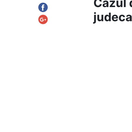
Cazul 
judeca